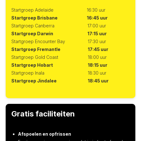
Startgroep Adelaide
16:30 uur
Startgroep Brisbane
16:45 uur
Startgroep Canberra
17:00 uur
Startgroep Darwin
17:15 uur
Startgroep Encounter Bay
17:30 uur
Startgroep Fremantle
17:45 uur
Startgroep Gold Coast
18:00 uur
Startgroep Hobart
18:15 uur
Startgroep Inala
18:30 uur
Startgroep Jindalee
18:45 uur
Gratis faciliteiten
Afspoelen en opfrissen