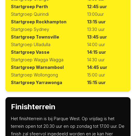
Startgroep Perth
12:45 uur
Startgroep Quirindi
13:00uur
Startgroep Rockhampton
13:15 uur
Startgroep Sydney
13:30 uur
Startgroep Townsville
13:45 uur
Startgroep Ulladulla
14:00 uur
Startgroep Vasse
14:15 uur
Startgroep Wagga Wagga
14:30 uur
Startgroep Warnambool
14:45 uur
Startgroep Wollongong
15:00 uur
Startgroep Yarrawonga
15:15 uur
Finishterrein
Het finishterrein is bij Parque West. Op vrijdag is het
terrein open tot 20.30 uur en op zondag tot 17.00 uur. De
finish zal sfeervol ingedeeld worden en je kan hier